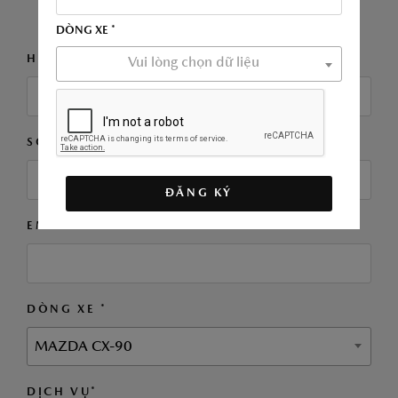
MẪU BÊN DƯỚI
DÒNG XE *
HỌ VÀ TÊN*
Vui lòng chọn dữ liệu
SỐ ĐIỆN THOẠI *
ĐĂNG KÝ
EMAIL
DÒNG XE *
MAZDA CX-90
DỊCH VỤ*