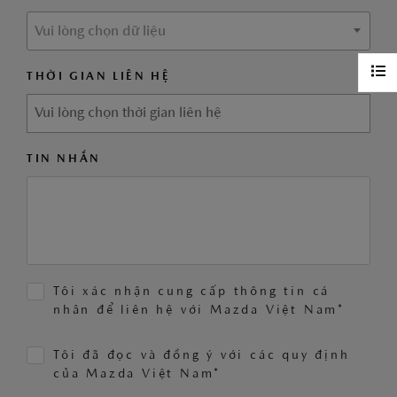
Vui lòng chọn dữ liệu
THỜI GIAN LIÊN HỆ
TIN NHẮN
Tôi xác nhận cung cấp thông tin cá
nhân để liên hệ với Mazda Việt Nam*
Tôi đã đọc và đồng ý với các quy định
của Mazda Việt Nam*