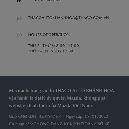
0938 805 882
THACOAUTOKHANHHOA@THACO.COM.VN
HOURS OF OPERATION
THỨ 2 - THỨ 6: 8:00 - 19:00
THỨ 7 - CN: 8:00 - 17:00
Mazdanhatrang.vn do THACO AUTO KHÁNH HÒA
vận hành, là đại lý ủy quyền Mazda, không phải
website chính thức của Mazda Việt Nam.
Giấy CNĐKDN: 4201947101 - Ngày cấp: 07/01/2022
Cơ quan cấp: PHÒNG ĐĂNG KÝ KINH DOANH SỞ KẾ