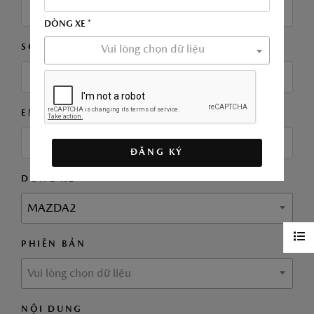
DÒNG XE *
SỐ ĐIỆN THOẠI *
Vui lòng chọn dữ liệu
EMAIL
ĐĂNG KÝ
DÒNG XE *
MAZDA2
PHIÊN BẢN
Vui lòng chọn dữ liệu
NỘI DUNG