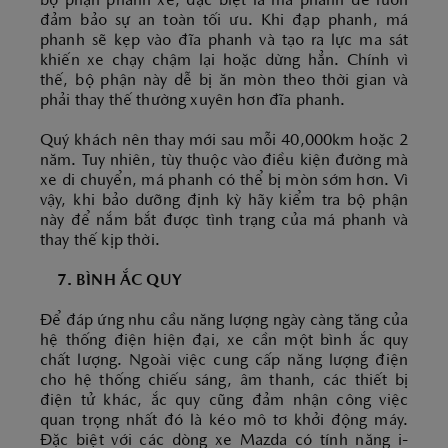
bộ phận phanh xe, đặc biệt là má phanh để luôn
đảm bảo sự an toàn tối ưu. Khi đạp phanh, má
phanh sẽ kẹp vào đĩa phanh và tạo ra lực ma sát
khiến xe chạy chậm lại hoặc dừng hẳn. Chính vì
thế, bộ phận này dễ bị ăn mòn theo thời gian và
phải thay thế thường xuyên hơn đĩa phanh.
Quý khách nên thay mới sau mỗi 40,000km hoặc 2
năm. Tuy nhiên, tùy thuộc vào điều kiện đường mà
xe di chuyển, má phanh có thể bị mòn sớm hơn. Vì
vậy, khi bảo dưỡng định kỳ hãy kiểm tra bộ phận
này để nắm bắt được tình trạng của má phanh và
thay thế kịp thời.
7. BÌNH ẮC QUY
Để đáp ứng nhu cầu năng lượng ngày càng tăng của
hệ thống điện hiện đại, xe cần một bình ắc quy
chất lượng. Ngoài việc cung cấp năng lượng điện
cho hệ thống chiếu sáng, âm thanh, các thiết bị
điện tử khác, ắc quy cũng đảm nhận công việc
quan trọng nhất đó là kéo mô tơ khởi động máy.
Đặc biệt với các dòng xe Mazda có tính năng i-