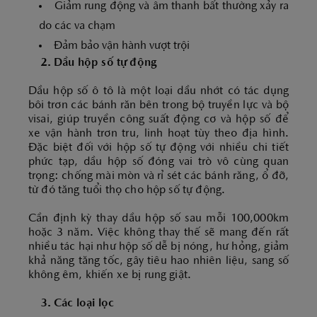
Giảm rung động và âm thanh bất thường xảy ra
do các va chạm
Đảm bảo vận hành vượt trội
2. Dầu hộp số tự động
Dầu hộp số ô tô là một loại dầu nhớt có tác dụng
bôi trơn các bánh răn bên trong bộ truyền lực và bộ
visai, giúp truyền công suất động cơ và hộp số để
xe vận hành trơn tru, linh hoạt tùy theo địa hình.
Đặc biệt đối với hộp số tự động với nhiều chi tiết
phức tạp, dầu hộp số đóng vai trò vô cùng quan
trọng: chống mài mòn và rỉ sét các bánh răng, ổ đỡ,
từ đó tăng tuổi thọ cho hộp số tự động.
Cần định kỳ thay dầu hộp số sau mỗi 100,000km
hoặc 3 năm. Việc không thay thế sẽ mang đến rất
nhiều tác hại như hộp số dễ bị nóng, hư hỏng, giảm
khả năng tăng tốc, gây tiêu hao nhiên liệu, sang số
không êm, khiến xe bị rung giật.
3. Các loại lọc