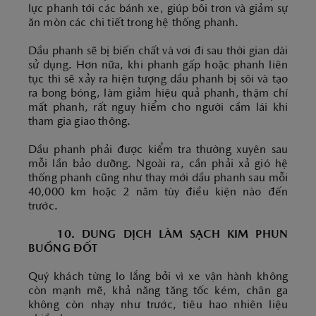
lực phanh tới các bánh xe, giúp bôi trơn và giảm sự
ăn mòn các chi tiết trong hệ thống phanh.
Dầu phanh sẽ bị biến chất và vơi đi sau thời gian dài
sử dụng. Hơn nữa, khi phanh gấp hoặc phanh liên
tục thì sẽ xảy ra hiện tượng dầu phanh bị sôi và tạo
ra bong bóng, làm giảm hiệu quả phanh, thậm chí
mất phanh, rất nguy hiểm cho người cầm lái khi
tham gia giao thông.
Dầu phanh phải được kiểm tra thường xuyên sau
mỗi lần bảo dưỡng. Ngoài ra, cần phải xả gió hệ
thống phanh cũng như thay mới dầu phanh sau mỗi
40,000 km hoặc 2 năm tùy điều kiện nào đến
trước.
10. DUNG DỊCH LÀM SẠCH KIM PHUN
BUỒNG ĐỐT
Quý khách từng lo lắng bởi vì xe vận hành không
còn mạnh mẽ, khả năng tăng tốc kém, chân ga
không còn nhạy như trước, tiêu hao nhiên liệu