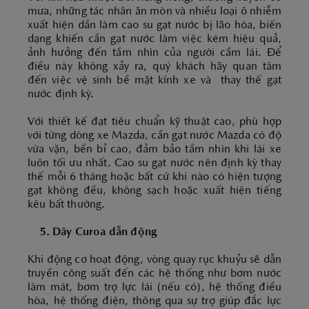
mưa, những tác nhân ăn mòn và nhiều loại ô nhiễm
xuất hiện dần làm cao su gạt nước bị lão hóa, biến
dạng khiến cần gạt nước làm việc kém hiệu quả,
ảnh hưởng đến tầm nhìn của người cầm lái. Để
điều này không xảy ra, quý khách hãy quan tâm
đến việc vệ sinh bề mặt kính xe và thay thế gạt
nước định kỳ.
Với thiết kế đạt tiêu chuẩn kỹ thuật cao, phù hợp
với từng dòng xe Mazda, cần gạt nước Mazda có độ
vừa vặn, bền bỉ cao, đảm bảo tầm nhìn khi lái xe
luôn tối ưu nhất. Cao su gạt nước nên định kỳ thay
thế mỗi 6 tháng hoặc bất cứ khi nào có hiện tượng
gạt không đều, không sạch hoặc xuất hiện tiếng
kêu bất thường.
5. Dây Curoa dẫn động
Khi động cơ hoạt động, vòng quay rục khuỷu sẽ dẫn
truyền công suất đến các hệ thống như bơm nước
làm mát, bơm trợ lực lái (nếu có), hệ thống điều
hòa, hệ thống điện, thông qua sự trợ giúp đắc lực